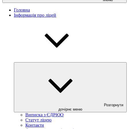
Головна
Інформація про ліцей
Розгорнути
дочірнє меню
Виписка з ЄДРЮО
Статут ліцею
Контакти