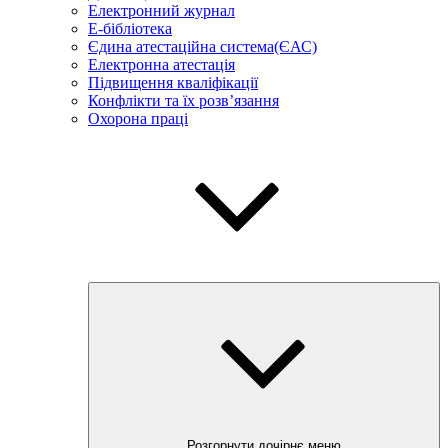
Електронний журнал
E-бібліотека
Єдина атестаційна система(ЄАС)
Електронна атестація
Підвищення кваліфікації
Конфлікти та їх розв’язання
Охорона праці
Розгорнути дочірнє меню