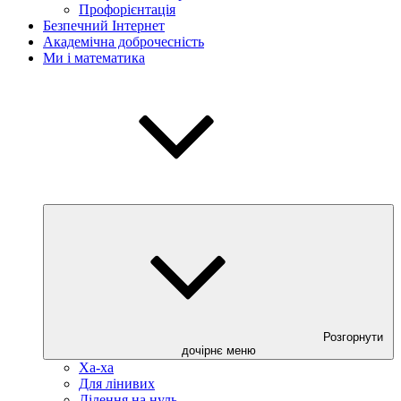
Профорієнтація
Безпечний Інтернет
Академічна доброчесність
Ми і математика
Розгорнути
дочірнє меню
Ха-ха
Для лінивих
Ділення на нуль