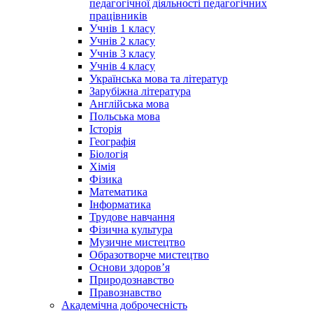
педагогічної діяльності педагогічних
працівників
Учнів 1 класу
Учнів 2 класу
Учнів 3 класу
Учнів 4 класу
Українська мова та літератур
Зарубіжна література
Англійська мова
Польська мова
Історія
Географія
Біологія
Хімія
Фізика
Математика
Інформатика
Трудове навчання
Фізична культура
Музичне мистецтво
Образотворче мистецтво
Основи здоров’я
Природознавство
Правознавство
Академічна доброчесність