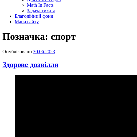
Math In Facts
Задача тижня
Благодійний фонд
Мапа сайту
Позначка:
спорт
Опубліковано
30.06.2023
Здорове дозвілля