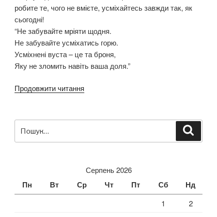
робите те, чого не вмієте, усміхайтесь завжди так, як
сьогодні!
“Не забувайте мріяти щодня.
Не забувайте усміхатись горю.
Усміхнені вуста – це та броня,
Яку не зломить навіть ваша доля.”
Продовжити читання
“Нагородження
медалістів”
Пошук
Шукат
за
запитом:
Серпень 2026
Пн
Вт
Ср
Чт
Пт
Сб
Нд
1
2