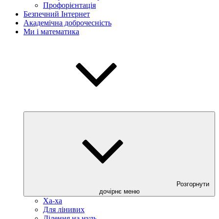
Профорієнтація
Безпечний Інтернет
Академічна доброчесність
Ми і математика
Розгорнути
дочірнє меню
Ха-ха
Для лінивих
Ділення на нуль