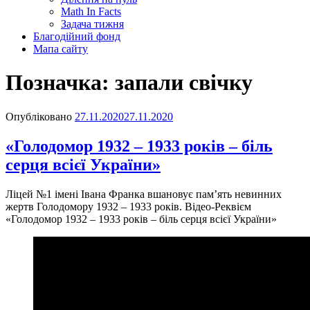
Math In Facts
Задача тижня
Благодійний фонд
Мапа сайту
Позначка:
запали свічку
Опубліковано
27.11.2020
27.11.2020
«Голодомор 1932 – 1933 років – біль
серця всієї України»
Ліцей №1 імені Івана Франка вшановує пам’ять невинних
жертв Голодомору 1932 – 1933 років. Відео-Реквієм
«Голодомор 1932 – 1933 років – біль серця всієї України»