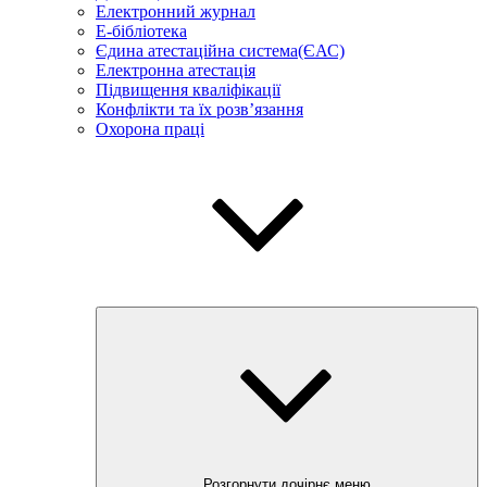
Електронний журнал
E-бібліотека
Єдина атестаційна система(ЄАС)
Електронна атестація
Підвищення кваліфікації
Конфлікти та їх розв’язання
Охорона праці
Розгорнути дочірнє меню