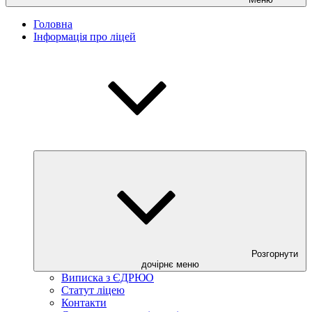
Головна
Інформація про ліцей
Розгорнути
дочірнє меню
Виписка з ЄДРЮО
Статут ліцею
Контакти