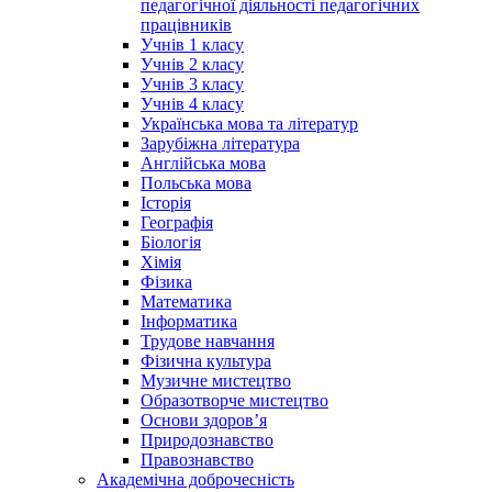
педагогічної діяльності педагогічних
працівників
Учнів 1 класу
Учнів 2 класу
Учнів 3 класу
Учнів 4 класу
Українська мова та літератур
Зарубіжна література
Англійська мова
Польська мова
Історія
Географія
Біологія
Хімія
Фізика
Математика
Інформатика
Трудове навчання
Фізична культура
Музичне мистецтво
Образотворче мистецтво
Основи здоров’я
Природознавство
Правознавство
Академічна доброчесність