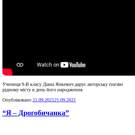
Учениця 9-В класу Діана Янкевич дарує авторську поезію
рідному місту в день його народження.
Опубліковано
21.09.2021
21.09.2021
“Я – Дрогобичанка”