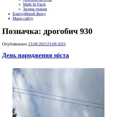
Math In Facts
Задача тижня
Благодійний фонд
Мапа сайту
Позначка:
дрогобич 930
Опубліковано
23.09.2021
23.09.2021
День народження міста