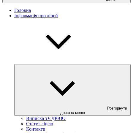
Головна
Інформація про ліцей
Розгорнути
дочірнє меню
Виписка з ЄДРЮО
Статут ліцею
Контакти