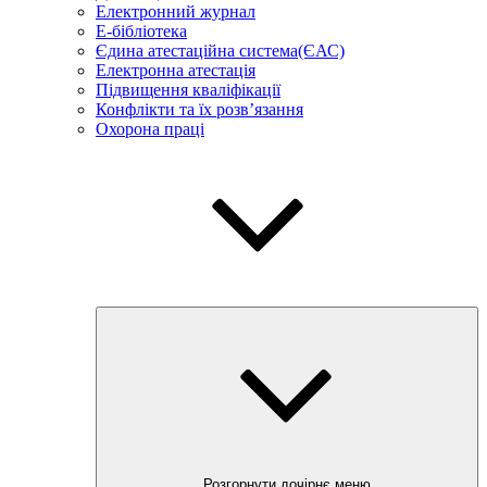
Електронний журнал
E-бібліотека
Єдина атестаційна система(ЄАС)
Електронна атестація
Підвищення кваліфікації
Конфлікти та їх розв’язання
Охорона праці
Розгорнути дочірнє меню