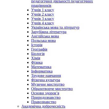
педагогічної діяльності педагогічних
працівників
Учнів 1 класу
Учнів 2 класу
Учнів 3 класу
Учнів 4 класу
Українська мова та літератур
Зарубіжна література
Англійська мова
Польська мова
Історія
Географія
Біологія
Хімія
Фізика
Математика
Інформатика
Трудове навчання
Фізична культура
Музичне мистецтво
Образотворче мистецтво
Основи здоров’я
Природознавство
Правознавство
Академічна доброчесність