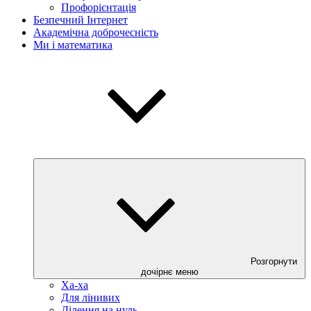
Профорієнтація
Безпечний Інтернет
Академічна доброчесність
Ми і математика
Розгорнути
дочірнє меню
Ха-ха
Для лінивих
Ділення на нуль