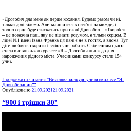
«Дрогобич для мене як перше кохання. Будемо разом чи ні,
тільки долі відомо. Але залишиться в пам’яті назавжди, і
точно серце буде стискатись при слові Дрогобич…»Творчість
– це поважна пані, яку не пізнати розумом, а тільки серцем. В
ліцеї №1 імені Івана Франка ця пані є не в гостях, а вдома. Тут
діти люблять творити і вміють це робити. Свідченням цього
стала виставка-конкурс есе «Я – Дрогобичанин» до дня
народження рідного міста. Учасниками конкурсу стали 154
учні.
Продовжити читання
“Виставка-конкурс учнівських есе “Я-
Дрогобичанин””
Опубліковано
21.09.2021
21.09.2021
“900 і трішки 30”