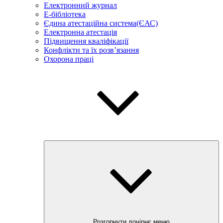
Електронний журнал
E-бібліотека
Єдина атестаційна система(ЄАС)
Електронна атестація
Підвищення кваліфікації
Конфлікти та їх розв’язання
Охорона праці
Розгорнути дочірнє меню