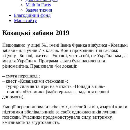
Math In Facts
Задача тижня
Благодійний фонд
Мапа сайту
Козацькі забави 2019
Нещодавно у ліцеї №1 імені Івана Франка відбулися «Козацькі
забави» для учнів 7-х класів. Вони проходили під гаслом:
«Душу –Богові, життя – Україні, честь-собі, не Україна нам , а
ми для України ». Програма свята була насичена та
різноманітна. Працювали 4-и локації:
– смуга перешкод ;
– квест «Козацькими стежками»;
– турнір силачів та ігри на міткість «Попади в ціль»
– станція «Рятівник» (майстер-клас з надання першої
допомоги).
Емоції переповнювали всіх: сміх, веселий гамір, азартні крики
підтримки вболівальників за своїх однокласників лунали
повсюди. Учасники продемонстрували силу, витримку,
кмітливість та згуртованість.