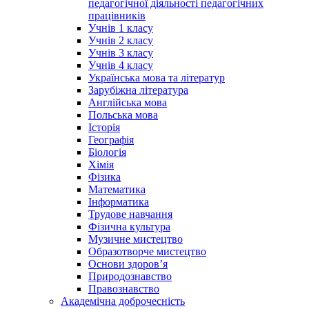
педагогічної діяльності педагогічних
працівників
Учнів 1 класу
Учнів 2 класу
Учнів 3 класу
Учнів 4 класу
Українська мова та літератур
Зарубіжна література
Англійська мова
Польська мова
Історія
Географія
Біологія
Хімія
Фізика
Математика
Інформатика
Трудове навчання
Фізична культура
Музичне мистецтво
Образотворче мистецтво
Основи здоров’я
Природознавство
Правознавство
Академічна доброчесність