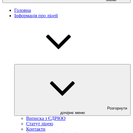
Головна
Інформація про ліцей
Розгорнути
дочірнє меню
Виписка з ЄДРЮО
Статут ліцею
Контакти