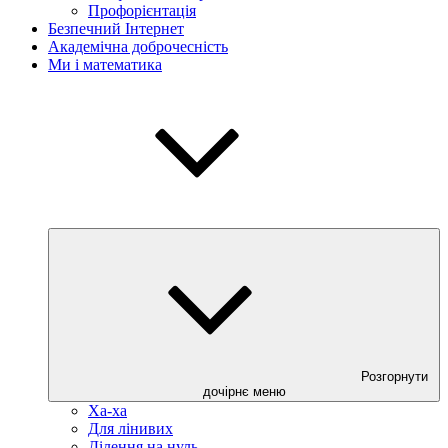
Профорієнтація
Безпечний Інтернет
Академічна доброчесність
Ми і математика
Розгорнути
дочірнє меню
Ха-ха
Для лінивих
Ділення на нуль