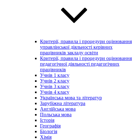
Критерії, правила і процедури оцінювання
управлінської діяльності керівних
працівників закладу освіти
Критерії, правила і процедури оцінювання
педагогічної діяльності педагогічних
працівників
Учнів 1 класу
Учнів 2 класу
Учнів 3 класу
Учнів 4 класу
Українська мова та літератур
Зарубіжна література
Англійська мова
Польська мова
Історія
Географія
Біологія
Хімія