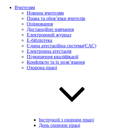
Вчителям
Новини вчителям
Права та обов’язки вчителів
Оцінювання
Дистанційне навчання
Електронний журнал
E-бібліотека
Єдина атестаційна система(ЄАС)
Електронна атестація
Підвищення кваліфікації
Конфлікти та їх розв’язання
Охорона праці
Інструкції з охорони праці
День охорони праці