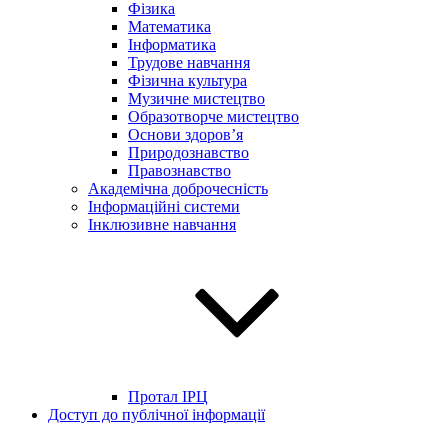
Фізика
Математика
Інформатика
Трудове навчання
Фізична культура
Музичне мистецтво
Образотворче мистецтво
Основи здоров’я
Природознавство
Правознавство
Академічна доброчесність
Інформаційні системи
Інклюзивне навчання
Протал ІРЦ
Доступ до публічної інформації