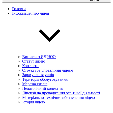
Головна
Інформація про ліцей
Виписка з ЄДРЮО
Статут ліцею
Контакти
Структура управління ліцеєм
Зарахування учнів
Територія обслуговування
Мережа класів
Педагогічний колектив
Ліцензії на провадження освітньої діяльності
Матеріально-технічне забезпечення ліцею
Історія ліцею