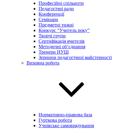
Професійні спільноти
Педагогічні ради
Конференції
Семінари
Предметні тижні
Конкурс “Учитель року”
Творчі групи
Сертифікація вчителів
Методичні об’єднання
Тренери НУШ
Зернини педагогічної майстерності
Виховна робота
Нормативно-правова база
Гурткова робота
Учнівське самоврядування