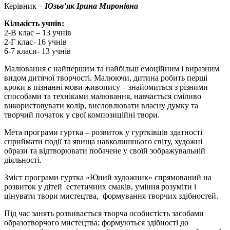
Керівник –
Юзьв’як Ірина Миронівна
Кількість учнів:
2-В клас – 13 учнів
2-Г клас- 16 учнів
6-7 класи- 13 учнів
Малювання є найпершим та найбільш емоційним і виразним
видом дитячої творчості. Малюючи, дитина робить перші
кроки в пізнанні мови живопису – знайомиться з різними
способами та техніками малювання, навчається сміливо
використовувати колір, висловлювати власну думку та
творчий початок у свої композиційні твори.
Мета програми гуртка – розвиток у гуртківців здатності
сприймати події та явища навколишнього світу, художні
образи та відтворювати побачене у своїй зображувальній
діяльності.
Зміст програми гуртка «Юний художник» спрямований на
розвиток у дітей естетичних смаків, уміння розуміти і
цінувати твори мистецтва, формування творчих здібностей.
Під час занять розвивається творча особистість засобами
образотворчого мистецтва; формуються здібності до