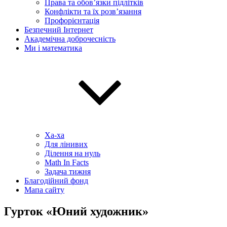
Права та обов’язки підлітків
Конфлікти та їх розв’язання
Профорієнтація
Безпечний Інтернет
Академічна доброчесність
Ми і математика
Ха-ха
Для лінивих
Ділення на нуль
Math In Facts
Задача тижня
Благодійний фонд
Мапа сайту
Гурток «Юний художник»