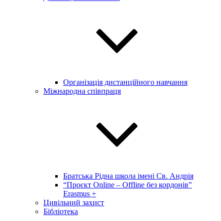
Організація дистанційного навчання
Міжнародна співпраця
Братська Рідна школа імені Св. Андрія
“Проєкт Online – Offline без кордонів”
Erasmus +
Цивільний захист
Бібліотека