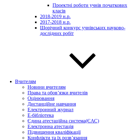
Проектні роботи учнів початкових
класів
2018-2019 н.р.
2017-2018 н.р.
Щорічний конкурс учнівських науково-
дослідних робіт
Вчителям
Новини вчителям
Права та обов’язки вчителів
Оцінювання
Дистанційне навчання
Електронний журнал
E-бібліотека
Єдина атестаційна система(ЄАС)
Електронна атестація
Підвищення кваліфікації
Конфлікти та їх розв’язання