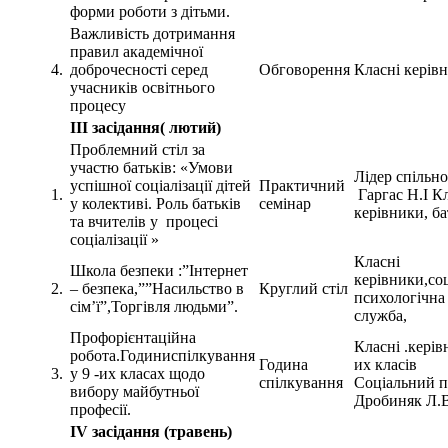
форми роботи з дітьми.
Важливість дотримання
правил академічної
4.
доброчесності серед
Обговорення
Класні керів
учасників освітнього
процесу
ІІІ засідання( лютий)
Проблемний стіл за
участю батьків: «Умови
Лідер спільн
успішної соціалізації дітей
Практичний
1.
Гаргас Н.І К
у колективі. Роль батьків
семінар
керівники, ба
та вчителів у процесі
соціалізації »
Класні
Школа безпеки :”Інтернет
керівники,со
2.
– безпека,””Насильство в
Круглий стіл
психологічна
сім’ї”,Торгівля людьми”.
служба,
Профорієнтаційна
Класні .керів
робота.Годиниспілкування
Година
их класів
3.
у 9 -их класах щодо
спілкування
Соціальний п
вибору майбутньої
Дробиняк Л.
професії.
IV засідання (травень)