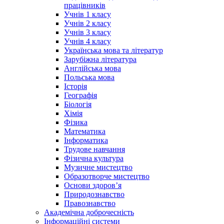
працівників
Учнів 1 класу
Учнів 2 класу
Учнів 3 класу
Учнів 4 класу
Українська мова та літератур
Зарубіжна література
Англійська мова
Польська мова
Історія
Географія
Біологія
Хімія
Фізика
Математика
Інформатика
Трудове навчання
Фізична культура
Музичне мистецтво
Образотворче мистецтво
Основи здоров’я
Природознавство
Правознавство
Академічна доброчесність
Інформаційні системи