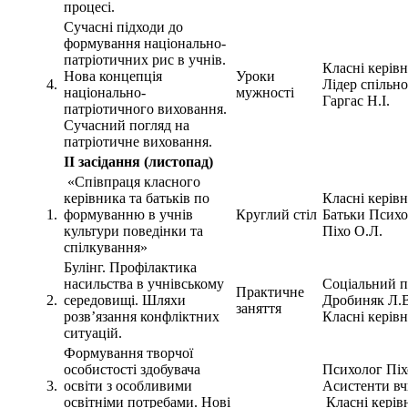
процесі.
Сучасні підходи до
формування національно-
патріотичних рис в учнів.
Класні керів
Нова концепція
Уроки
4.
Лідер спільн
національно-
мужності
Гаргас Н.І.
патріотичного виховання.
Сучасний погляд на
патріотичне виховання.
ІІ засідання (листопад)
«Співпраця класного
керівника та батьків по
Класні керів
1.
формуванню в учнів
Круглий стіл
Батьки Психо
культури поведінки та
Піхо О.Л.
спілкування»
Булінг. Профілактика
насильства в учнівському
Соціальний п
Практичне
2.
середовищі. Шляхи
Дробиняк Л.
заняття
розв’язання конфліктних
Класні керів
ситуацій.
Формування творчої
особистості здобувача
Психолог Піх
3.
освіти з особливими
Асистенти в
освітніми потребами. Нові
Класні керів