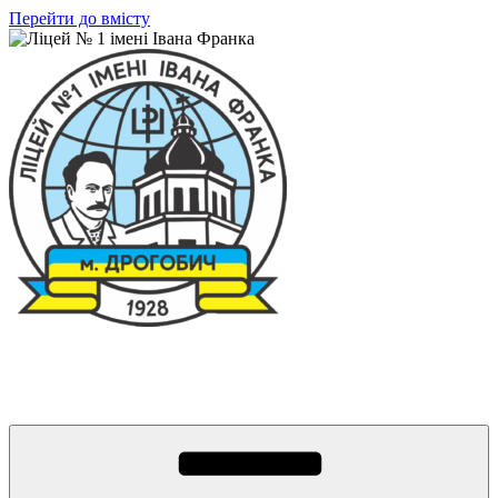
Перейти до вмісту
Ліцей № 1 імені Івана Франка
З життя нашого навчального закладу