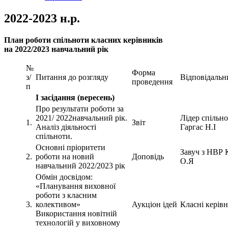
2022-2023 н.р.
План роботи спільноти класних керівників
на 2022/2023 навчальний рік
№
Форма
з/
Питання до розгляду
Відповідальн
проведення
п
І засідання (вересень)
Про результати роботи за
2021/ 2022навчальний рік.
Лідер спільн
1.
Звіт
Аналіз діяльності
Гаргас Н.І
спільноти.
Основні пріоритети
Завуч з НВР 
2.
роботи на новий
Доповідь
О.Я
навчальний 2022/2023 рік
Обмін досвідом:
«Планування виховної
роботи з класним
3.
колективом»
Аукціон ідей
Класні керів
Використання новітній
технологій у виховному