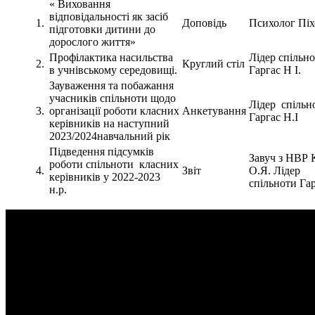
« Виховання
відповідальності як засіб
1.
Доповідь
Психолог Піх
підготовки дитини до
дорослого життя»
Профілактика насильства
Лідер спільн
2.
Круглий стіл
в учнівському середовищі.
Гаргас Н І.
Зауваження та побажання
учасників спільноти щодо
Лідер спільн
3.
організації роботи класних
Анкетування
Гаргас Н.І
керівників на наступний
2023/2024навчальний рік
Підведення підсумків
Завуч з НВР 
роботи спільноти класних
4.
Звіт
О.Я. Лідер
керівників у 2022-2023
спільноти Гар
н.р.