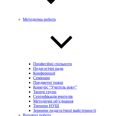
Методична робота
Професійні спільноти
Педагогічні ради
Конференції
Семінари
Предметні тижні
Конкурс “Учитель року”
Творчі групи
Сертифікація вчителів
Методичні об’єднання
Тренери НУШ
Зернини педагогічної майстерності
Виховна робота