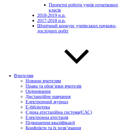
Проектні роботи учнів початкових
класів
2018-2019 н.р.
2017-2018 н.р.
Щорічний конкурс учнівських науково-
дослідних робіт
Вчителям
Новини вчителям
Права та обов’язки вчителів
Оцінювання
Дистанційне навчання
Електронний журнал
E-бібліотека
Єдина атестаційна система(ЄАС)
Електронна атестація
Підвищення кваліфікації
Конфлікти та їх розв’язання