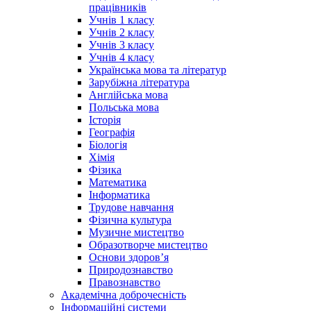
працівників
Учнів 1 класу
Учнів 2 класу
Учнів 3 класу
Учнів 4 класу
Українська мова та літератур
Зарубіжна література
Англійська мова
Польська мова
Історія
Географія
Біологія
Хімія
Фізика
Математика
Інформатика
Трудове навчання
Фізична культура
Музичне мистецтво
Образотворче мистецтво
Основи здоров’я
Природознавство
Правознавство
Академічна доброчесність
Інформаційні системи