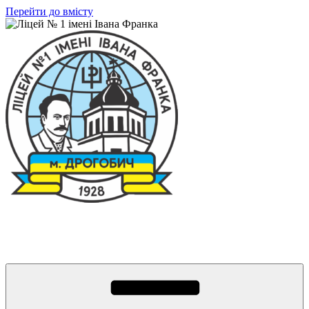
Перейти до вмісту
Ліцей № 1 імені Івана Франка
З життя нашого навчального закладу