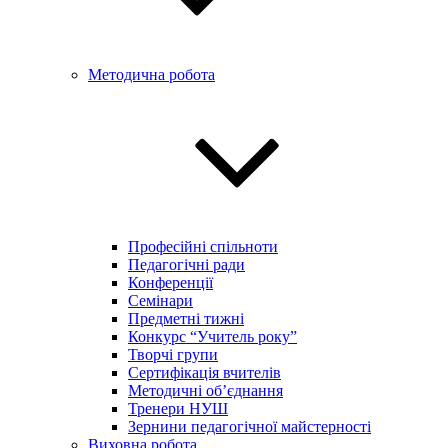
Методична робота
Професійні спільноти
Педагогічні ради
Конференції
Семінари
Предметні тижні
Конкурс “Учитель року”
Творчі групи
Сертифікація вчителів
Методичні об’єднання
Тренери НУШ
Зернини педагогічної майстерності
Виховна робота