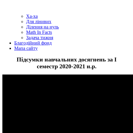
Ха-ха
Для лінивих
Ділення на нуль
Math In Facts
Задача тижня
Благодійний фонд
Мапа сайту
Підсумки навчальних досягнень за І
семестр 2020-2021 н.р.