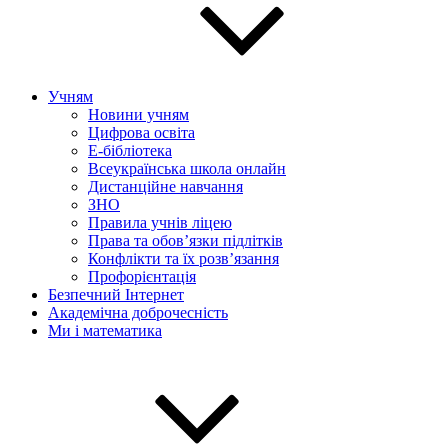
Учням
Новини учням
Цифрова освіта
E-бібліотека
Всеукраїнська школа онлайн
Дистанційне навчання
ЗНО
Правила учнів ліцею
Права та обов’язки підлітків
Конфлікти та їх розв’язання
Профорієнтація
Безпечний Інтернет
Академічна доброчесність
Ми і математика