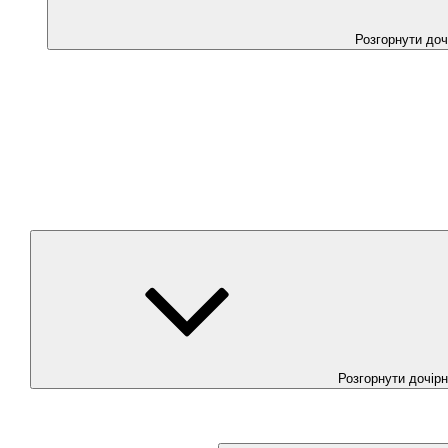
Розгорнути до
Розгорнути дочір