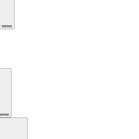
є меню
 меню