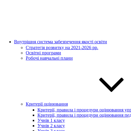
Внутрішня система забезпечення якості освіти
Стратегія розвитку на 2021-2026 рр.
Освітні програми
Робочі навчальні плани
Критерії оцінювання
Критерії, правила і процедури оцінювання упр
Критерії, правила і процедури оцінювання пед
Учнів 1 класу
Учнів 2 класу
Учнів 3 класу