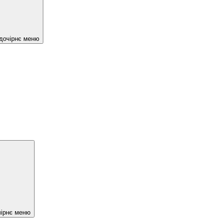
 дочірнє меню
чірнє меню