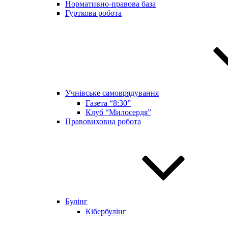
Нормативно-правова база
Гурткова робота
Учнівське самоврядування
Газета “8:30”
Клуб “Милосердя”
Правовиховна робота
Булінг
Кібербулінг