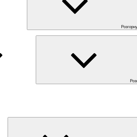
Розгорн
Роз