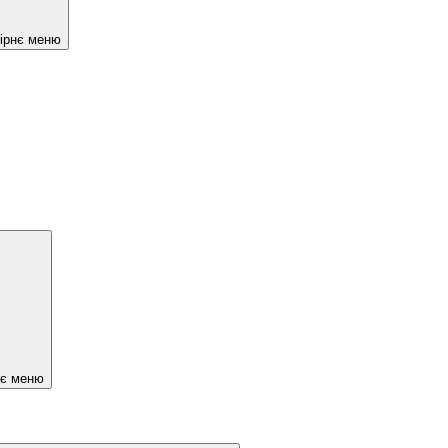
чірнє меню
нє меню