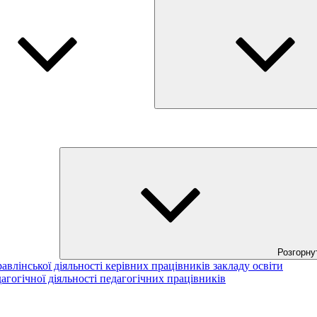
Розгорну
авлінської діяльності керівних працівників закладу освіти
агогічної діяльності педагогічних працівників