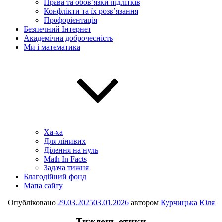
Права та обов’язки підлітків
Конфлікти та їх розв’язання
Профорієнтація
Безпечний Інтернет
Академічна доброчесність
Ми і математика
Ха-ха
Для лінивих
Ділення на нуль
Math In Facts
Задача тижня
Благодійний фонд
Мапа сайту
Опубліковано
29.03.2025
03.01.2026
автором
Курчицька Юля
Тиждень етики