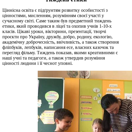
Ціннісна освіта є підґрунтям розвитку особистості з
цінностями, мисленням, розумінням своєї участі у
сучасному світі. Саме таким був предметний тиждень
етики, який проводився в ліцеї та охопив учнів 1-10-х
класів. Цікаві уроки, вікторини, презентації, творчі
проєкти про Україну, дружбу, добро, родину, екологію,
академічну доброчесність, ввічливість, а також створення
фліпбуків, лепбуків, написання есе, власних казочок та
перегляд фільму. Тиждень показав, якими креативними є
наші учні та педагоги, а також утвердив розуміння
цінності людини і її чеснот уповні.