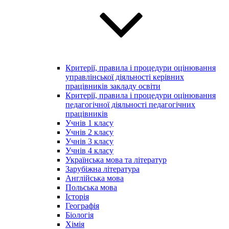
Критерії, правила і процедури оцінювання
управлінської діяльності керівних
працівників закладу освіти
Критерії, правила і процедури оцінювання
педагогічної діяльності педагогічних
працівників
Учнів 1 класу
Учнів 2 класу
Учнів 3 класу
Учнів 4 класу
Українська мова та літератур
Зарубіжна література
Англійська мова
Польська мова
Історія
Географія
Біологія
Хімія