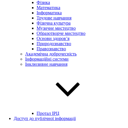
Фізика
Математика
Інформатика
Трудове навчання
Фізична культура
Музичне мистецтво
Образотворче мистецтво
Основи здоров’я
Природознавство
Правознавство
Академічна доброчесність
Інформаційні системи
Інклюзивне навчання
Протал ІРЦ
Доступ до публічної інформації