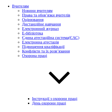
Вчителям
Новини вчителям
Права та обов’язки вчителів
Оцінювання
Дистанційне навчання
Електронний журнал
E-бібліотека
Єдина атестаційна система(ЄАС)
Електронна атестація
Підвищення кваліфікації
Конфлікти та їх розв’язання
Охорона праці
Інструкції з охорони праці
День охорони праці