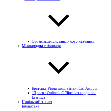
Організація дистанційного навчання
Міжнародна співпраця
Братська Рідна школа імені Св. Андрія
“Проєкт Online – Offline без кордонів”
Erasmus +
Цивільний захист
Бібліотека