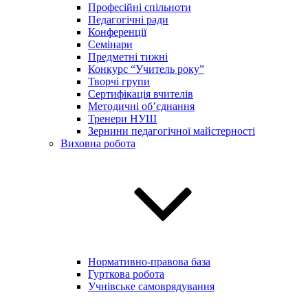
Професійні спільноти
Педагогічні ради
Конференції
Семінари
Предметні тижні
Конкурс “Учитель року”
Творчі групи
Сертифікація вчителів
Методичні об’єднання
Тренери НУШ
Зернини педагогічної майстерності
Виховна робота
Нормативно-правова база
Гурткова робота
Учнівське самоврядування