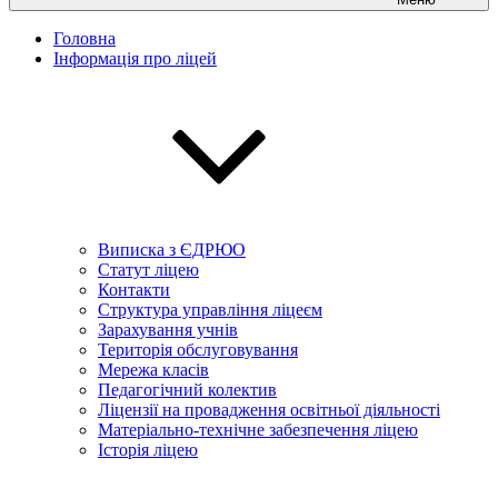
Головна
Інформація про ліцей
Виписка з ЄДРЮО
Статут ліцею
Контакти
Структура управління ліцеєм
Зарахування учнів
Територія обслуговування
Мережа класів
Педагогічний колектив
Ліцензії на провадження освітньої діяльності
Матеріально-технічне забезпечення ліцею
Історія ліцею