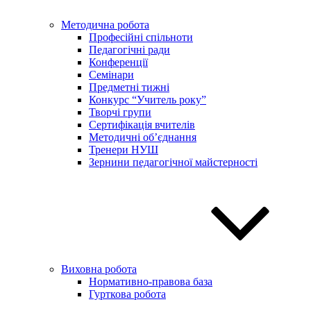
Методична робота
Професійні спільноти
Педагогічні ради
Конференції
Семінари
Предметні тижні
Конкурс “Учитель року”
Творчі групи
Сертифікація вчителів
Методичні об’єднання
Тренери НУШ
Зернини педагогічної майстерності
Виховна робота
Нормативно-правова база
Гурткова робота