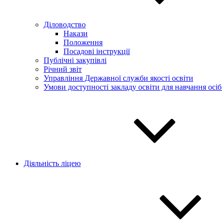
Діловодство
Накази
Положення
Посадові інструкції
Публічні закупівлі
Річний звіт
Управління Державної служби якості освіти
Умови доступності закладу освіти для навчання осі
Діяльність ліцею