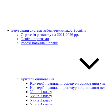
Внутрішня система забезпечення якості освіти
Стратегія розвитку на 2021-2026 рр.
Освітні програми
Робочі навчальні плани
Критерії оцінювання
Критерії, правила і процедури оцінювання упр
Критерії, правила і процедури оцінювання пед
Учнів 1 класу
Учнів 2 класу
Учнів 3 класу
Учнів 4 класу