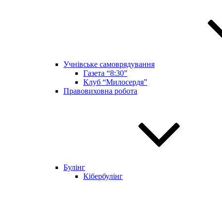
Учнівське самоврядування
Газета “8:30”
Клуб “Милосердя”
Правовиховна робота
Булінг
Кібербулінг